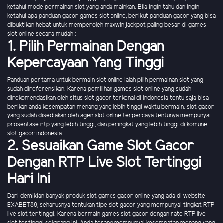
ketahui mode permainan slot yang anda mainkan. Bila ingin tahu dan ingin
ketahui apa panduan gacor games slot online, berikut panduan gacor yang bisa
dibuktikan hebat untuk memperoleh maxwin jackpot paling besar di games
slot online secara mudah :
1. Pilih Permainan Dengan
Kepercayaan Yang Tinggi
Panduan pertama untuk bermain slot online ialah pilih permainan slot yang
sudah direferensikan. Karena pemilihan games slot online yang sudah
direkomendasikan oleh situs slot gacor terkenal di Indonesia tentu saja bisa
berikan anda kesempatan menang yang lebih tinggi waktu bermain. slot gacor
yang sudah disediakan oleh agen slot online terpercaya tentunya mempunyai
prosentase rtp yang lebih tinggi, dan peringkat yang lebih tinggi di komune
slot gacor indonesia.
2. Sesuaikan Game Slot Gacor
Dengan RTP Live Slot Tertinggi
Hari Ini
Dari demikian banyak produk slot games gacor online yang ada di website
EXABET88, seharusnya tentukan tipe slot gacor yang mempunyai tingkat RTP
live slot tertinggi. Karena bermain games slot gacor dengan rate RTP live
slot tertinggi sekarang ini, Anda terang mempunyai kesempatan menang yang