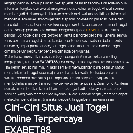
lengkap dengan jadwal pasaran. Setiap jenis pasaran tentunya disediakan pula
informasi lengkap dan akurat mengenai result keluaran togel. Alhasil, semua
member judi di dalamnya tidak akan pernah melewatkan sedikitpun informasi
mengenai jadwal keluaran togel dari tiap masing-masing pasaran. Maka dari
itu, untuk mendapatkan banyak keuntungan serta kepuasan bermain judi togel
online, setiap pemain bisa memilih bergabung pada
EXABET
selaku situs
bandar judi togel dan slots terbesar serta paling terpercaya. Karena, semua
jenis permainan togel di situs bandar judi terpercaya satu ini, belum tentu
mudah dijumpai pada bandar judi togel online lain, terutama bandar togel
dimana belum begitu terpercaya dan juga berkualitas.
Tidak hanya menyajikan pasaran togel dengan informasi keluaran paling
lengkap saja, tentunya
EXABET88
juga menyediakan layanan taruhan selama 24
jam penuh setiap harinya. Ini akan semakin memudahkan para petaruh untuk
memainkan judi togel kapan saja tanpa harus khawatir terhadap batasan
waktu. Berbeda dari situs judi togel lain dimana hanya menyajikan atau
membuka layanan bertaruh di waktu-waktu tertentu saja. Disamping itu, demi
semakin memberikan kemudahan membernya, hadir pula layanan customer
service yang akan memberikan layanan 24 jam. Dengan begitu, member dapat
melakukan pendaftaran, transaksi deposit, hingga bermain kapan saja.
Ciri-Ciri Situs Judi Togel
Online Terpercaya
EXABET88