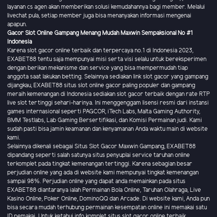
layanan cs agen akan memberikan solusi kemudahannya bagi member. Melalui
livechat pula, setiap member juga bisa menanyakan informasi mengenai
apapun.
Gacor Slot Online Gampang Menang Mudah Maxwin Sempaksional No #1
Indonesia
Karena slot gacor online terbaik dan terpercaya no.1 di Indonesia 2023,
EXABET88 tentu saja mempunyai misi serta visi selalu untuk bereksperimen
dengan berikan mekanisme dan service yang bisa mempermudah tiap
anggota saat lakukan betting. Selainnya sediakan link slot gacor yang gampang
dijangkau, EXABET88 situs slot online gacor paling populer dan gampang
meraih kemenangan di Indonesia sediakan slot gacor terbaik dengan rate RTP
live slot tertinggi sehari-harinya. Ini menggenggam lisensi resmi dari instansi
games internasional seperti PAGCOR, iTech Labs, Malta Gaming Authority,
BMM Testlabs, Lab Gaming Bersertifikasi, dan Komisi Permainan judi. Kami
sudah pasti bisa jamin keamanan dan kenyamanan Anda waktu main di website
kami.
Selainnya dikenali sebagai Situs Slot Gacor Maxwin Gampang, EXABET88
dipandang seperti salah satunya situs penyuplai service taruhan online
terkomplet pada tingkat kemenangan tertinggi. Karena sebagian besar
perjudian online yang ada di website kami mempunyai tingkat kemenangan
sampai 98%. Perjudian online yang dapat anda memainkan pada situs
EXABET88 diantaranya ialah Permainan Bola Online, Taruhan Olahraga, Live
Kasino Online, Poker Online, DominoQQ dan Arcade. Di website kami, Anda pun
bisa secara mudah terhubung permainan kesempatan online ini memakai satu
ID pemakai. Untuk ketahui info komplet situs slot gacor online terbaik