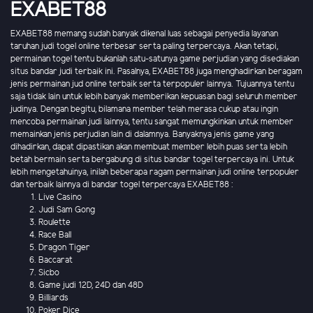
EXABET88
EXABET88 memang sudah banyak dikenal luas sebagai penyedia layanan
taruhan judi togel online terbesar serta paling terpercaya. Akan tetapi,
permainan togel tentu bukanlah satu-satunya game perjudian yang disediakan
situs bandar judi terbaik ini. Pasalnya, EXABET88 juga menghadirkan beragam
jenis permainan jud online terbaik serta terpopuler lainnya. Tujuannya tentu
saja tidak lain untuk lebih banyak memberikan kepuasan bagi seluruh member
judinya. Dengan begitu, bilamana member telah merasa cukup atau ingin
mencoba permainan judi lainnya, tentu sangat memungkinkan untuk member
memainkan jenis perjudian lain di dalamnya. Banyaknya jenis game yang
dihadirkan, dapat dipastikan akan membuat member lebih puas serta lebih
betah bermain serta bergabung di situs bandar togel terpercaya ini. Untuk
lebih mengetahuinya, inilah beberapa ragam permainan judi online terpopuler
dan terbaik lainnya di bandar togel terpercaya EXABET88 :
Live Casino
Judi Sam Gong
Roulette
Race Ball
Dragon Tiger
Baccarat
Sicbo
Game judi 12D, 24D dan 48D
Billiards
Poker Dice