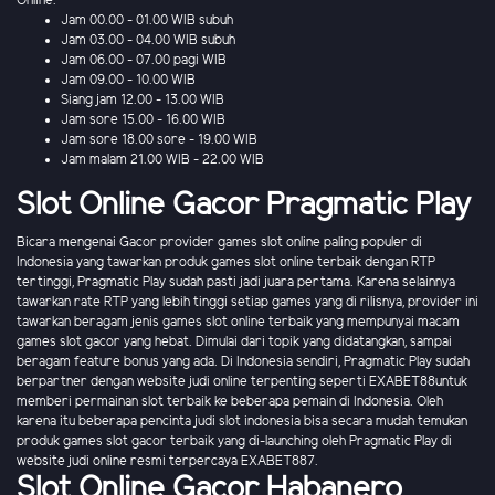
Online.
Jam 00.00 - 01.00 WIB subuh
Jam 03.00 - 04.00 WIB subuh
Jam 06.00 - 07.00 pagi WIB
Jam 09.00 - 10.00 WIB
Siang jam 12.00 - 13.00 WIB
Jam sore 15.00 - 16.00 WIB
Jam sore 18.00 sore - 19.00 WIB
Jam malam 21.00 WIB - 22.00 WIB
Slot Online Gacor Pragmatic Play
Bicara mengenai Gacor provider games slot online paling populer di
Indonesia yang tawarkan produk games slot online terbaik dengan RTP
tertinggi, Pragmatic Play sudah pasti jadi juara pertama. Karena selainnya
tawarkan rate RTP yang lebih tinggi setiap games yang di rilisnya, provider ini
tawarkan beragam jenis games slot online terbaik yang mempunyai macam
games slot gacor yang hebat. Dimulai dari topik yang didatangkan, sampai
beragam feature bonus yang ada. Di Indonesia sendiri, Pragmatic Play sudah
berpartner dengan website judi online terpenting seperti EXABET88untuk
memberi permainan slot terbaik ke beberapa pemain di Indonesia. Oleh
karena itu beberapa pencinta judi slot indonesia bisa secara mudah temukan
produk games slot gacor terbaik yang di-launching oleh Pragmatic Play di
website judi online resmi terpercaya EXABET887.
Slot Online Gacor Habanero