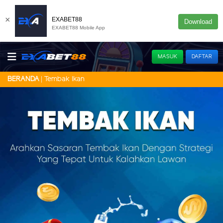
×
EXABET88
Download
EXABET88 Mobile App
MASUK
DAFTAR
Tembak Ikan
BERANDA