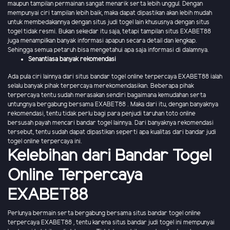
maupun tampilan permainan sangat menarik serta lebih unggul. Dengan
mempunyai ciri tampilan lebih baik, maka dapat dipastikan akan lebih mudah
untuk membedakannya dengan situs judi togel lain khususnya dengan situs
togel tidak resmi. Bukan sekedar itu saja, tetapi tampilan situs EXABET88
juga menampilkan banyak informasi apapun secara detail dan lengkap.
Sehingga semua petaruh bisa mengetahui apa saja informasi di dalamnya.
Senantiasa banyak rekomendasi
Ada pula ciri lainnya dari situs bandar togel online terpercaya EXABET88 ialah
selalu banyak pihak terpercaya merekomendasikan. Beberapa pihak
terpercaya tentu sudah merasakan sendiri bagaimana kemudahan serta
untungnya bergabung bersama EXABET88 . Maka dari itu, dengan banyaknya
rekomendasi, tentu tidak perlu bagi para penjudi taruhan toto online
bersusah payah mencari bandar togel lainnya. Dari banyaknya rekomendasi
tersebut, tentu sudah dapat dipastikan seperti apa kualitas dari bandar judi
togel online terpercaya ini.
Kelebihan dari Bandar Togel
Online Terpercaya
EXABET88
Perlunya bermain serta bergabung bersama situs bandar togel online
terpercaya EXABET88 , tentu karena situs bandar judi togel ini mempunyai