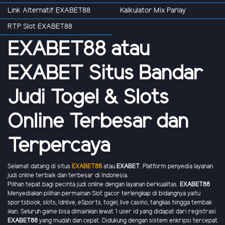
Link Alternatif EXABET88
Kalkulator Mix Parlay
RTP Slot EXABET88
EXABET88 atau
EXABET Situs Bandar
Judi Togel & Slots
Online Terbesar dan
Terpercaya
Selamat datang di situs
EXABET88
atau
EXABET
. Platform penyedia layanan
judi online terbaik dan terbesar di Indonesia.
Pilihan tepat bagi pecinta judi online dengan layanan berkualitas.
EXABET88
Menyediakan pilihan permainan Slot gacor terlengkap di bidangnya yaitu
sportsbook, slots, Idnlive, eSports, togel, live casino, tangkas hingga tembak
ikan. Seluruh game bisa dimainkan lewat 1 user id yang didapat dari registrasi
EXABET88
yang mudah dan cepat. Didukung dengan sistem enkripsi tercepat