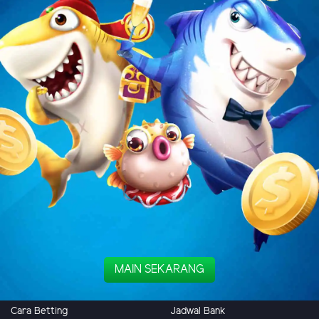
MAIN SEKARANG
Cara Betting
Jadwal Bank