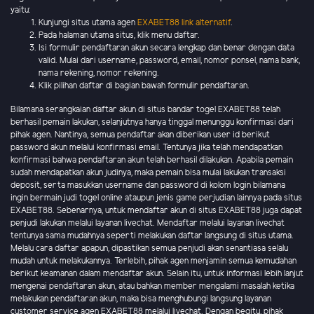
yaitu:
Kunjungi situs utama agen
EXABET88 link alternatif
.
Pada halaman utama situs, klik menu daftar.
Isi formulir pendaftaran akun secara lengkap dan benar dengan data
valid. Mulai dari username, password, email, nomor ponsel, nama bank,
nama rekening, nomor rekening.
Klik pilihan daftar di bagian bawah formulir pendaftaran.
Bilamana serangkaian daftar akun di situs bandar togel EXABET88 telah
berhasil pemain lakukan, selanjutnya hanya tinggal menunggu konfirmasi dari
pihak agen. Nantinya, semua pendaftar akan diberikan user id berikut
password akun melalui konfirmasi email. Tentunya jika telah mendapatkan
konfirmasi bahwa pendaftaran akun telah berhasil dilakukan. Apabila pemain
sudah mendapatkan akun judinya, maka pemain bisa mulai lakukan transaksi
deposit, serta masukkan username dan password di kolom login bilamana
ingin bermain judi togel online ataupun jenis game perjudian lainnya pada situs
EXABET88. Sebenarnya, untuk mendaftar akun di situs EXABET88 juga dapat
penjudi lakukan melalui layanan livechat. Mendaftar melalui layanan livechat
tentunya sama mudahnya seperti melakukan daftar langsung di situs utama.
Melalu cara daftar apapun, dipastikan semua penjudi akan senantiasa selalu
mudah untuk melakukannya. Terlebih, pihak agen menjamin semua kemudahan
berikut keamanan dalam mendaftar akun. Selain itu, untuk informasi lebih lanjut
mengenai pendaftaran akun, atau bahkan member mengalami masalah ketika
melakukan pendaftaran akun, maka bisa menghubungi langsung layanan
customer service agen EXABET88 melalui livechat. Dengan begitu, pihak