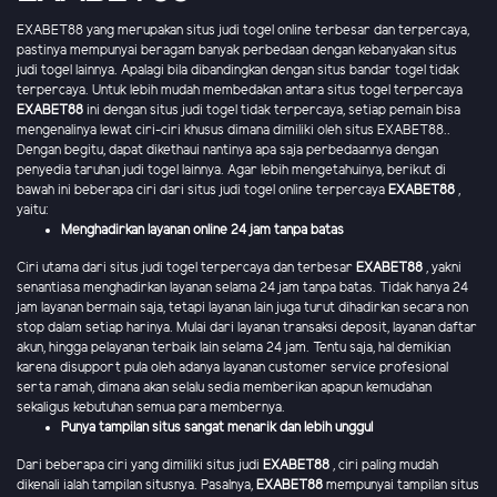
EXABET88 yang merupakan situs judi togel online terbesar dan terpercaya,
pastinya mempunyai beragam banyak perbedaan dengan kebanyakan situs
judi togel lainnya. Apalagi bila dibandingkan dengan situs bandar togel tidak
terpercaya. Untuk lebih mudah membedakan antara situs togel terpercaya
EXABET88
ini dengan situs judi togel tidak terpercaya, setiap pemain bisa
mengenalinya lewat ciri-ciri khusus dimana dimiliki oleh situs EXABET88..
Dengan begitu, dapat dikethaui nantinya apa saja perbedaannya dengan
penyedia taruhan judi togel lainnya. Agar lebih mengetahuinya, berikut di
bawah ini beberapa ciri dari situs judi togel online terpercaya
EXABET88
,
yaitu:
Menghadirkan layanan online 24 jam tanpa batas
Ciri utama dari situs judi togel terpercaya dan terbesar
EXABET88
, yakni
senantiasa menghadirkan layanan selama 24 jam tanpa batas. Tidak hanya 24
jam layanan bermain saja, tetapi layanan lain juga turut dihadirkan secara non
stop dalam setiap harinya. Mulai dari layanan transaksi deposit, layanan daftar
akun, hingga pelayanan terbaik lain selama 24 jam. Tentu saja, hal demikian
karena disupport pula oleh adanya layanan customer service profesional
serta ramah, dimana akan selalu sedia memberikan apapun kemudahan
sekaligus kebutuhan semua para membernya.
Punya tampilan situs sangat menarik dan lebih unggul
Dari beberapa ciri yang dimiliki situs judi
EXABET88
, ciri paling mudah
dikenali ialah tampilan situsnya. Pasalnya,
EXABET88
mempunyai tampilan situs