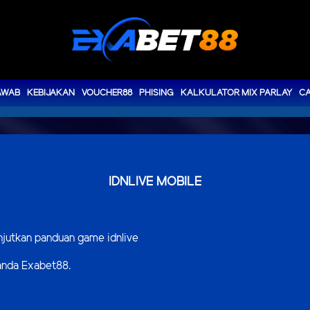
AWAB
KEBIJAKAN
VOUCHER88
PHISING
KALKULATOR MIX PARLAY
CA
IDNLIVE MOBILE
njutkan panduan game idnlive
anda Exabet88.