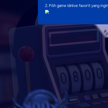
2. Pilih game Idnlive favorit yang ingi