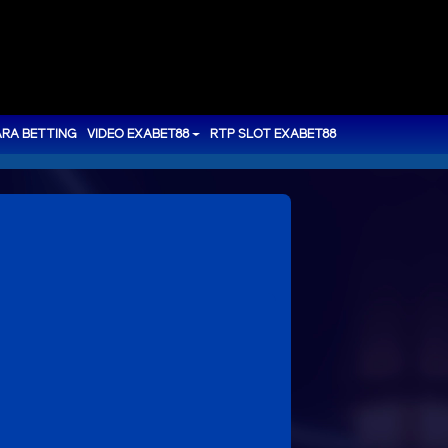
RA BETTING
VIDEO EXABET88
RTP SLOT EXABET88