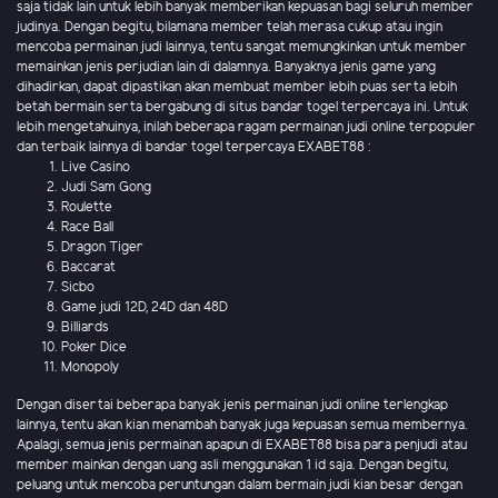
saja tidak lain untuk lebih banyak memberikan kepuasan bagi seluruh member
judinya. Dengan begitu, bilamana member telah merasa cukup atau ingin
mencoba permainan judi lainnya, tentu sangat memungkinkan untuk member
memainkan jenis perjudian lain di dalamnya. Banyaknya jenis game yang
dihadirkan, dapat dipastikan akan membuat member lebih puas serta lebih
betah bermain serta bergabung di situs bandar togel terpercaya ini. Untuk
lebih mengetahuinya, inilah beberapa ragam permainan judi online terpopuler
dan terbaik lainnya di bandar togel terpercaya EXABET88 :
Live Casino
Judi Sam Gong
Roulette
Race Ball
Dragon Tiger
Baccarat
Sicbo
Game judi 12D, 24D dan 48D
Billiards
Poker Dice
Monopoly
Dengan disertai beberapa banyak jenis permainan judi online terlengkap
lainnya, tentu akan kian menambah banyak juga kepuasan semua membernya.
Apalagi, semua jenis permainan apapun di EXABET88 bisa para penjudi atau
member mainkan dengan uang asli menggunakan 1 id saja. Dengan begitu,
peluang untuk mencoba peruntungan dalam bermain judi kian besar dengan