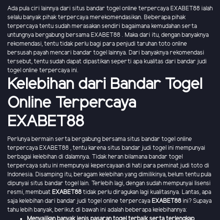
Ada pula ciri lainnya dari situs bandar togel online terpercaya EXABET88 ialah
selalu banyak pihak terpercaya merekomendasikan. Beberapa pihak
terpercaya tentu sudah merasakan sendiri bagaimana kemudahan serta
untungnya bergabung bersama EXABET88 . Maka dari itu, dengan banyaknya
rekomendasi, tentu tidak perlu bagi para penjudi taruhan toto online
bersusah payah mencari bandar togel lainnya. Dari banyaknya rekomendasi
tersebut, tentu sudah dapat dipastikan seperti apa kualitas dari bandar judi
togel online terpercaya ini.
Kelebihan dari Bandar Togel
Online Terpercaya
EXABET88
Perlunya bermain serta bergabung bersama situs bandar togel online
terpercaya EXABET88 , tentu karena situs bandar judi togel ini mempunyai
berbagai kelebihan di dalamnya. Tidak heran bilamana bandar togel
terpercaya satu ini mempunyai kepercayaan di hati para peminat judi toto di
Indonesia. Disamping itu, beragam kelebihan yang dimilikinya, belum tentu pula
dipunyai situs bandar togel lain. Terlebih lagi, dengan sudah mempunyai lisensi
resmi, membuat
EXABET88
tidak perlu diragukan lagi kualitasnya. Lantas, apa
saja kelebihan dari bandar judi togel online terpercaya
EXABET88
ini? Supaya
tahu lebih banyak, berikut di bawah ini adalah beberapa kelebihannya:
Menyajikan banyak jenis pasaran togel terbaik serta terlengkap