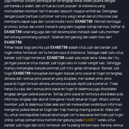
juga memiliki sistem pembayaran terlengkap lewat bekerjasama dengan
perbankan, e wallet, dan virtual account populer di Indonesia yang
memudahkan member bertransaksi deposit maupun withdraw. Dilengkapi
dengan pusat bantuan customer service yang ramah dan profesional siap
membantu kapan saja dari sosial media resmi
EXABET88
. Nikmati berbagai
promosi, bonus dan event menarik yang kami bagikan setiap harinya. Daftar di
EXABET88
sekarang juga dan raih kesempatan menjadi salah satu member
beruntung pemenang jackpot. Selamat bergabung dan salam hoki dari
EXABET88
.
Pilihan tepat bagi pecinta judi
EXABET88
adalah situs judi dan bandar judi
togel online terbesar serta terpercaya di Indonesia. Sebagai salah satu situs
bandar judi togel terbesar,
EXABET88
sudah ada sejak lama. Maka dari itu,
jaringan pasaran situs bandar judi togel satu ini sudah sangat luas. Sehingga
mampu menjangkau banyak peminat judi toto gelap dimanapun. Bandar judi
togel
EXABET88
menyajikan beragam banyak jenis pasaran togel terlangkap,
dimana dari semua jenis pasaran yang disajikan, merupakan jenis-jenis
pasaran togel terbaik dimana umumnya banyak dipilih para petaruh. Tidak
hanya itu saja, dari semua jenis pasaran togel di dalamnya juga disediakan
lengkap dengan jadwal pasaran. Setiap jenis pasaran tentunya disediakan pula
informasi lengkap dan akurat mengenai result keluaran togel. Alhasil, semua
member judi di dalamnya tidak akan pernah melewatkan sedikitpun informasi
mengenai jadwal keluaran togel dari tiap masing-masing pasaran. Maka dari
itu, untuk mendapatkan banyak keuntungan serta kepuasan bermain judi togel
online, setiap pemain bisa memilih bergabung pada
EXABET
selaku situs
bandar judi togel dan slots terbesar serta paling terpercaya. Karena, semua