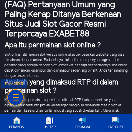
(FAQ) Pertanyaan Umum yang
Paling Kerap Ditanya Berkenaan
Situs Judi Slot Gacor Resmi
Terpercaya EXABET88
Apa itu permainan slot online ?
Slot online ialah mesin slot versus online atau berbasiskan website yang bisa
dimainkan dengan online. Pada intinya slot online mempunyai diagram dan
peranan yang serupa dengan slot konservatif, tetapi perbedaannya slot online
dapat dimainkan kapan pun dan dimanapun sepanjang piranti Anda tersambung
dengan akses internet.
Apakah yang dimaksud RTP di dalam
KLIK DISINI
permainan slot ?
Kembali lagi ke pemain ataupun lebih dikenali RTP ialah prosentase yang
dipakai untuk tentukan jumlah keuntungan yang bisa dibalikkan mesin slot ke
pemain dari keseluruhan jumlah modal yang sudah dikeluarkan . Maka, makin
tinggi RTP di suatu slot, makin baik kesempatan Anda untuk memenangi
permainan.
Apa slot gacor ini hari ?
BERANDA
DAFTAR
PROMOSI
LIVE CHAT