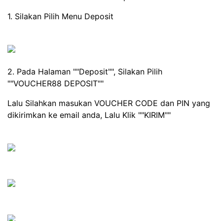
1. Silakan Pilih Menu Deposit
2. Pada Halaman ""Deposit"", Silakan Pilih
""VOUCHER88 DEPOSIT""
Lalu Silahkan masukan VOUCHER CODE dan PIN yang
dikirimkan ke email anda, Lalu Klik ""KIRIM""