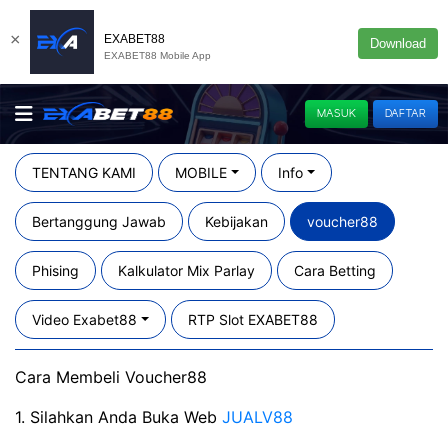
×
EXABET88
Download
EXABET88 Mobile App
MASUK
DAFTAR
TENTANG KAMI
MOBILE
Info
Bertanggung Jawab
Kebijakan
voucher88
Phising
Kalkulator Mix Parlay
Cara Betting
Video Exabet88
RTP Slot EXABET88
Cara Membeli Voucher88
1. Silahkan Anda Buka Web
JUALV88