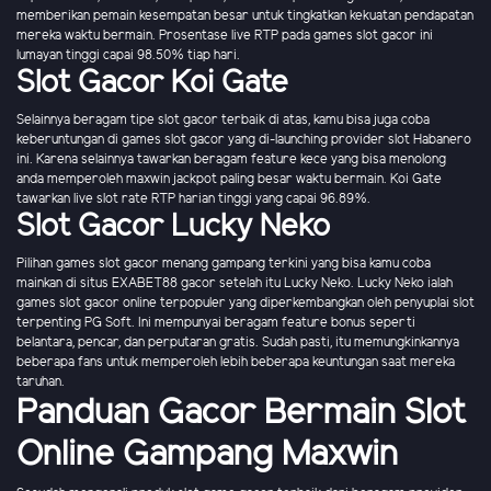
memberikan pemain kesempatan besar untuk tingkatkan kekuatan pendapatan
mereka waktu bermain. Prosentase live RTP pada games slot gacor ini
lumayan tinggi capai 98.50% tiap hari.
Slot Gacor Koi Gate
Selainnya beragam tipe slot gacor terbaik di atas, kamu bisa juga coba
keberuntungan di games slot gacor yang di-launching provider slot Habanero
ini. Karena selainnya tawarkan beragam feature kece yang bisa menolong
anda memperoleh maxwin jackpot paling besar waktu bermain. Koi Gate
tawarkan live slot rate RTP harian tinggi yang capai 96.89%.
Slot Gacor Lucky Neko
Pilihan games slot gacor menang gampang terkini yang bisa kamu coba
mainkan di situs EXABET88 gacor setelah itu Lucky Neko. Lucky Neko ialah
games slot gacor online terpopuler yang diperkembangkan oleh penyuplai slot
terpenting PG Soft. Ini mempunyai beragam feature bonus seperti
belantara, pencar, dan perputaran gratis. Sudah pasti, itu memungkinkannya
beberapa fans untuk memperoleh lebih beberapa keuntungan saat mereka
taruhan.
Panduan Gacor Bermain Slot
Online Gampang Maxwin