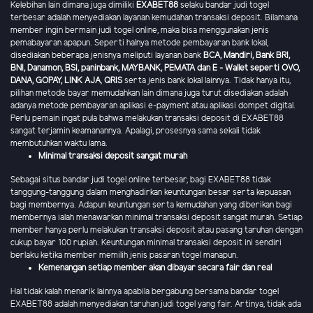
Kelebihan lain dimana juga dimiliki
EXABET88
selaku bandar judi togel
terbesar adalah menyediakan layanan kemudahan transaksi deposit. Bilamana
member ingin bermain judi togel online, maka bisa menggunakan jenis
pemabayaran apapun. Seperti halnya metode pembayaran bank lokal,
disediakan beberapa jenisnya meliputi layanan bank
BCA, Mandiri, Bank BRI,
BNI, Danamon, BSI, paninbank, MAYBANK, PEMATA dan E - Wallet seperti OVO,
DANA, GOPAY, LINK AJA
,
QRIS
serta jenis bank lokal lainnya. Tidak hanya itu,
pilihan metode bayar memudahkan lain dimana juga turut disediakan adalah
adanya metode pembayaran aplikasi e-payment atau aplikasi dompet digital.
Perlu pemain ingat pula bahwa melakukan transaksi deposit di EXABET88
sangat terjamin keamanannya. Apalagi, prosesnya sama sekali tidak
membutuhkan waktu lama.
Minimal transaksi deposit sangat murah
Sebagai situs bandar judi togel online terbesar, bagi EXABET88 tidak
tanggung-tanggung dalam menghadirkan keuntungan besar serta kepuasan
bagi membernya. Adapun keuntungan serta kemudahan yang diberikan bagi
membernya ialah menawarkan minimal transaksi deposit sangat murah. Setiap
member hanya perlu melakukan transaksi deposit atau pasang taruhan dengan
cukup bayar 100 rupiah. Keuntungan minimal transaksi deposit ini sendiri
berlaku ketika member memilih jenis pasaran togel manapun.
Kemenangan setiap member akan dibayar secara fair dan real
Hal tidak kalah menarik lainnya apabila bergabung bersama bandar togel
EXABET88 adalah menyediakan taruhan judi togel yang fair. Artinya, tidak ada